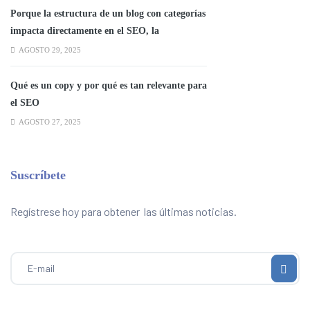
Porque la estructura de un blog con categorías
impacta directamente en el SEO, la
experiencia del usuario y la autoridad
AGOSTO 29, 2025
temática del sitio.
Qué es un copy y por qué es tan relevante para
el SEO
AGOSTO 27, 2025
Suscríbete
Regístrese hoy para obtener las últimas noticias.