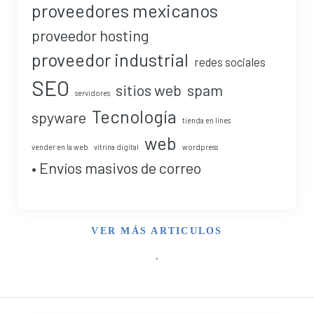
proveedores mexicanos
proveedor hosting
proveedor industrial
redes sociales
SEO
sitios web
spam
servidores
Tecnología
spyware
tienda en lines
web
vender en la web
vitrina digital
wordpress
• Envíos masivos de correo
VER MÁS ARTICULOS
.