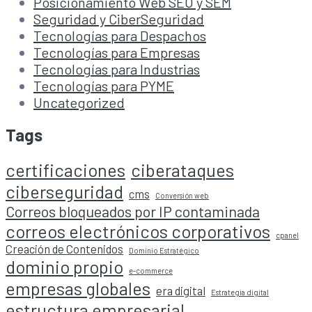
Posicionamiento Web SEO y SEM
Seguridad y CiberSeguridad
Tecnologías para Despachos
Tecnologías para Empresas
Tecnologías para Industrias
Tecnologías para PYME
Uncategorized
Tags
certificaciones
ciberataques
ciberseguridad
cms
Conversión web
Correos bloqueados por IP contaminada
correos electrónicos corporativos
cpanel
Creación de Contenidos
Dominio Estratégico
dominio propio
e-commerce
empresas globales
era digital
Estrategia digital
estructura empresarial