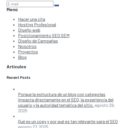
Menú
Hacer una cita
Hosting Profesional
Diseño web
Posicionamiento SEO SEM
Diseño de Campañas
Nosotros
Proyectos
Blog
Artículos
Recent Posts
Porque la estructura de un blog con categorías
impacta directamente en el SEO, la experiencia del
usuario y la autoridad temática del sitio.
agosto 29,
2025
Qué es un copy y por qué es tan relevante para el SEO
agosto 27, 2025