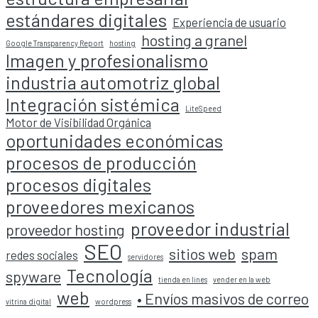
estándares digitales
Experiencia de usuario
hosting a granel
Google Transparency Report
hosting
Imagen y profesionalismo
industria automotriz global
Integración sistémica
LiteSpeed
Motor de Visibilidad Orgánica
oportunidades económicas
procesos de producción
procesos digitales
proveedores mexicanos
proveedor industrial
proveedor hosting
SEO
sitios web
spam
redes sociales
servidores
Tecnología
spyware
tienda en lines
vender en la web
web
• Envíos masivos de correo
vitrina digital
wordpress