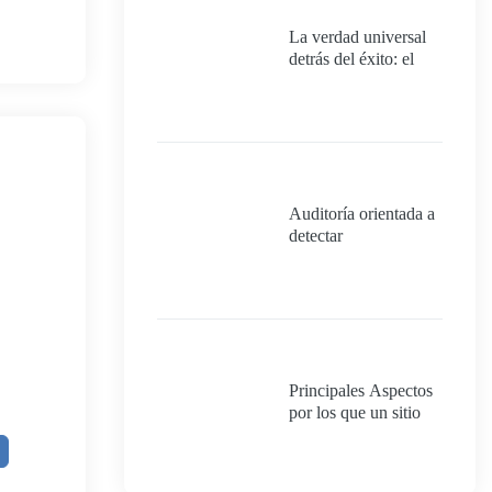
La verdad universal
detrás del éxito: el
poder del proceso y
de tener un plan
meticuloso.
Auditoría orientada a
detectar
oportunidades de
mejora para un
proyecto que
realmente quiera
cumplir con los
requisitos mínimos
para ser 100%
Principales Aspectos
exitoso.
por los que un sitio
web no convierte