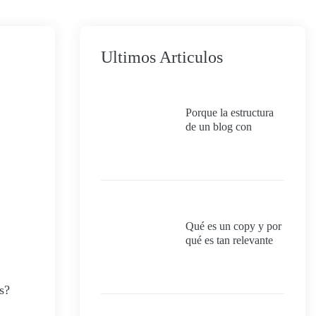
Ultimos Articulos
Porque la estructura
de un blog con
categorías impacta
directamente en el
SEO, la experiencia
del usuario y la
autoridad temática del
sitio.
Qué es un copy y por
qué es tan relevante
para el SEO
s?