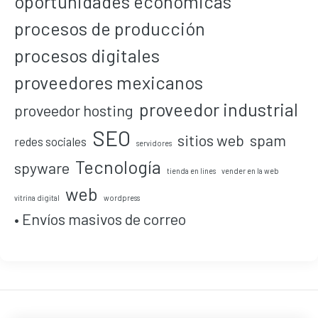
oportunidades económicas
procesos de producción
procesos digitales
proveedores mexicanos
proveedor industrial
proveedor hosting
SEO
sitios web
spam
redes sociales
servidores
Tecnología
spyware
tienda en lines
vender en la web
web
vitrina digital
wordpress
• Envíos masivos de correo