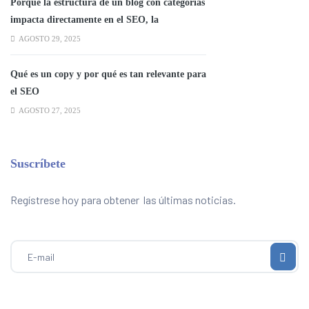
Porque la estructura de un blog con categorías
impacta directamente en el SEO, la
experiencia del usuario y la autoridad
AGOSTO 29, 2025
temática del sitio.
Qué es un copy y por qué es tan relevante para
el SEO
AGOSTO 27, 2025
Suscríbete
Regístrese hoy para obtener las últimas noticias.