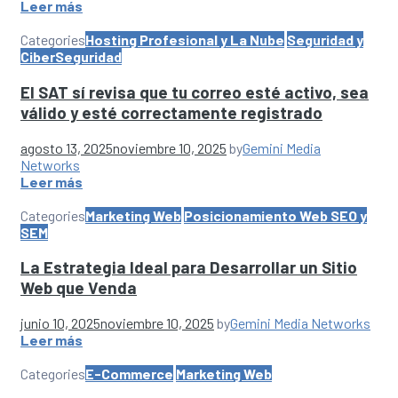
Leer más
Categories
Hosting Profesional y La Nube
Seguridad y
CiberSeguridad
El SAT sí revisa que tu correo esté activo, sea
válido y esté correctamente registrado
agosto 13, 2025
noviembre 10, 2025
by
Gemini Media
Networks
Leer más
Categories
Marketing Web
Posicionamiento Web SEO y
SEM
La Estrategia Ideal para Desarrollar un Sitio
Web que Venda
junio 10, 2025
noviembre 10, 2025
by
Gemini Media Networks
Leer más
Categories
E-Commerce
Marketing Web