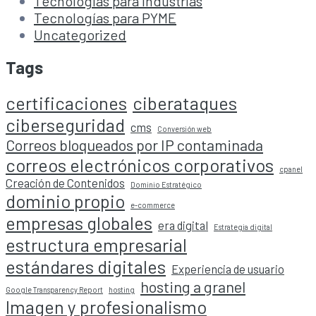
Tecnologías para Industrias
Tecnologías para PYME
Uncategorized
Tags
certificaciones
ciberataques
ciberseguridad
cms
Conversión web
Correos bloqueados por IP contaminada
correos electrónicos corporativos
cpanel
Creación de Contenidos
Dominio Estratégico
dominio propio
e-commerce
empresas globales
era digital
Estrategia digital
estructura empresarial
estándares digitales
Experiencia de usuario
hosting a granel
Google Transparency Report
hosting
Imagen y profesionalismo