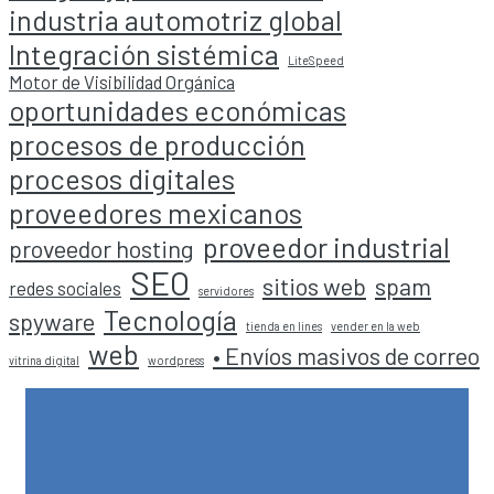
industria automotriz global
Integración sistémica
LiteSpeed
Motor de Visibilidad Orgánica
oportunidades económicas
procesos de producción
procesos digitales
proveedores mexicanos
proveedor industrial
proveedor hosting
SEO
sitios web
spam
redes sociales
servidores
Tecnología
spyware
tienda en lines
vender en la web
web
• Envíos masivos de correo
vitrina digital
wordpress