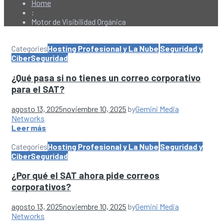
Home
:
Motor de Visibilidad Orgánica
Categories
Hosting Profesional y La Nube
Seguridad y
CiberSeguridad
¿Qué pasa si no tienes un correo corporativo
para el SAT?
agosto 13, 2025
noviembre 10, 2025
by
Gemini Media
Networks
Leer más
Categories
Hosting Profesional y La Nube
Seguridad y
CiberSeguridad
¿Por qué el SAT ahora pide correos
corporativos?
agosto 13, 2025
noviembre 10, 2025
by
Gemini Media
Networks