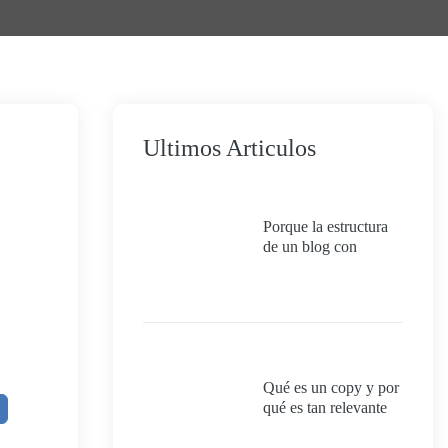
Ultimos Articulos
Porque la estructura
de un blog con
categorías impacta
directamente en el
SEO, la experiencia
del usuario y la
autoridad temática del
sitio.
Qué es un copy y por
qué es tan relevante
para el SEO