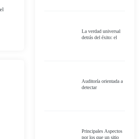
el
La verdad universal
detrás del éxito: el
poder del proceso y
de tener un plan
meticuloso.
Auditoría orientada a
detectar
oportunidades de
mejora para un
proyecto que
realmente quiera
cumplir con los
requisitos mínimos
para ser 100%
Principales Aspectos
exitoso.
por los que un sitio