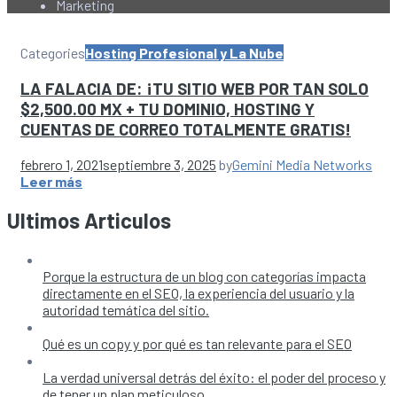
Marketing
Categories
Hosting Profesional y La Nube
LA FALACIA DE: ¡TU SITIO WEB POR TAN SOLO
$2,500.00 MX + TU DOMINIO, HOSTING Y
CUENTAS DE CORREO TOTALMENTE GRATIS!
febrero 1, 2021
septiembre 3, 2025
by
Gemini Media Networks
Leer más
Ultimos Articulos
Porque la estructura de un blog con categorías impacta
directamente en el SEO, la experiencia del usuario y la
autoridad temática del sitio.
Qué es un copy y por qué es tan relevante para el SEO
La verdad universal detrás del éxito: el poder del proceso y
de tener un plan meticuloso.