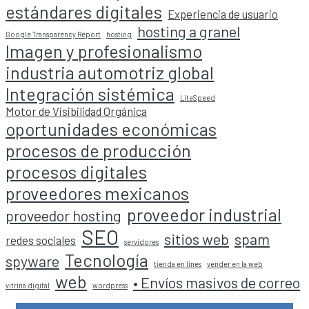
estándares digitales
Experiencia de usuario
hosting a granel
Google Transparency Report
hosting
Imagen y profesionalismo
industria automotriz global
Integración sistémica
LiteSpeed
Motor de Visibilidad Orgánica
oportunidades económicas
procesos de producción
procesos digitales
proveedores mexicanos
proveedor industrial
proveedor hosting
SEO
sitios web
spam
redes sociales
servidores
Tecnología
spyware
tienda en lines
vender en la web
web
• Envíos masivos de correo
vitrina digital
wordpress