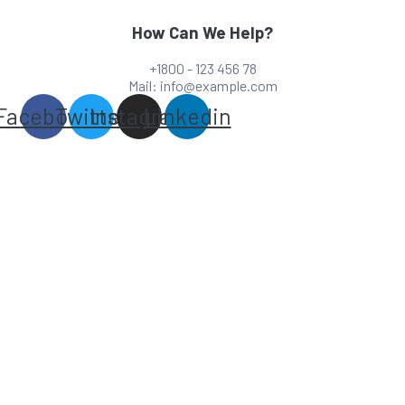
How Can We Help?
+1800 - 123 456 78
Mail: info@example.com
Facebook
Twitter
Instagram
Linkedin