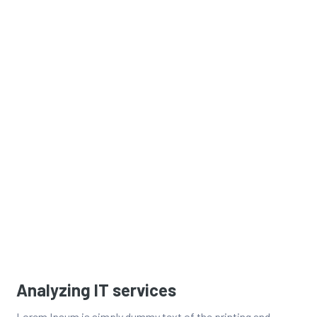
Analyzing IT services
Lorem Ipsum is simply dummy text of the printing and