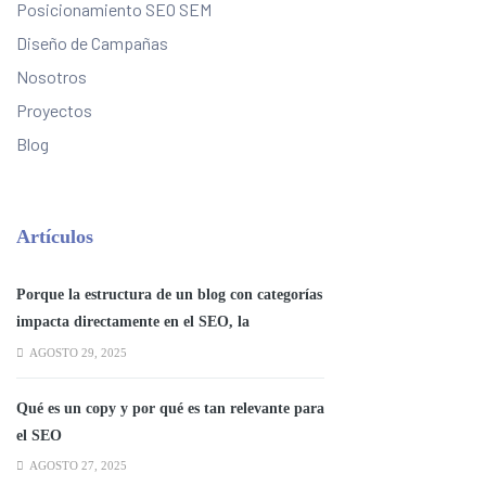
Posicionamiento SEO SEM
Diseño de Campañas
Nosotros
Proyectos
Blog
Artículos
Porque la estructura de un blog con categorías
impacta directamente en el SEO, la
experiencia del usuario y la autoridad
AGOSTO 29, 2025
temática del sitio.
Qué es un copy y por qué es tan relevante para
el SEO
AGOSTO 27, 2025