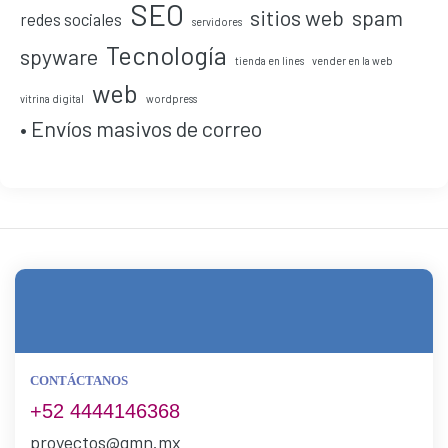
SEO
sitios web
spam
redes sociales
servidores
Tecnología
spyware
tienda en lines
vender en la web
web
vitrina digital
wordpress
• Envíos masivos de correo
CONTÁCTANOS
+52 4444146368
proyectos@gmn.mx