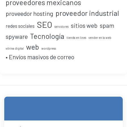
proveedores mexicanos
proveedor industrial
proveedor hosting
SEO
sitios web
spam
redes sociales
servidores
Tecnología
spyware
tienda en lines
vender en la web
web
vitrina digital
wordpress
• Envíos masivos de correo