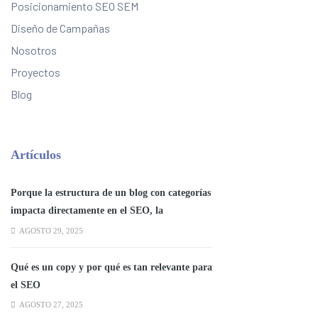
Posicionamiento SEO SEM
Diseño de Campañas
Nosotros
Proyectos
Blog
Artículos
Porque la estructura de un blog con categorías
impacta directamente en el SEO, la
experiencia del usuario y la autoridad
AGOSTO 29, 2025
temática del sitio.
Qué es un copy y por qué es tan relevante para
el SEO
AGOSTO 27, 2025