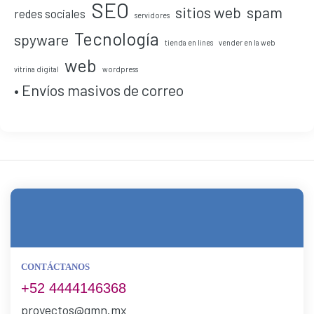
SEO
sitios web
spam
redes sociales
servidores
Tecnología
spyware
tienda en lines
vender en la web
web
vitrina digital
wordpress
• Envíos masivos de correo
CONTÁCTANOS
+52 4444146368
proyectos@gmn.mx