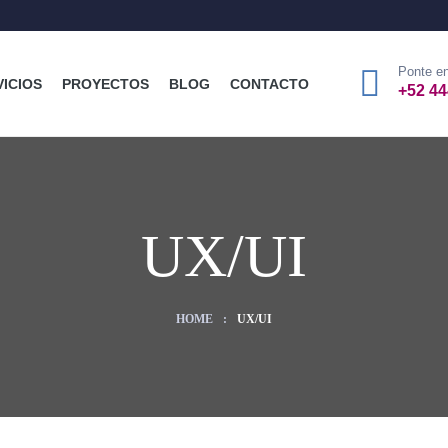
Ponte en
VICIOS
PROYECTOS
BLOG
CONTACTO
+52 44
UX/UI
HOME
:
UX/UI