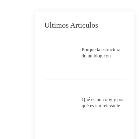
Ultimos Articulos
Porque la estructura
de un blog con
categorías impacta
directamente en el
SEO, la experiencia
del usuario y la
autoridad temática del
sitio.
Qué es un copy y por
qué es tan relevante
para el SEO