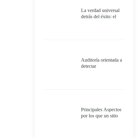
La verdad universal
detrás del éxito: el
poder del proceso y
de tener un plan
meticuloso.
Auditoría orientada a
detectar
oportunidades de
mejora para un
proyecto que
realmente quiera
cumplir con los
requisitos mínimos
para ser 100%
Principales Aspectos
exitoso.
por los que un sitio
web no convierte