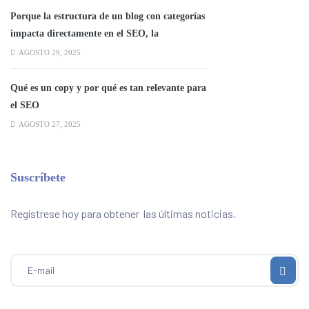
Porque la estructura de un blog con categorías
impacta directamente en el SEO, la
experiencia del usuario y la autoridad
AGOSTO 29, 2025
temática del sitio.
Qué es un copy y por qué es tan relevante para
el SEO
AGOSTO 27, 2025
Suscríbete
Regístrese hoy para obtener las últimas noticias.