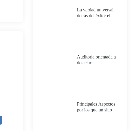
La verdad universal
detrás del éxito: el
poder del proceso y
de tener un plan
meticuloso.
Auditoría orientada a
detectar
oportunidades de
mejora para un
proyecto que
realmente quiera
cumplir con los
requisitos mínimos
para ser 100%
Principales Aspectos
exitoso.
por los que un sitio
web no convierte