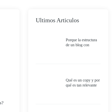
Ultimos Articulos
Porque la estructura
de un blog con
categorías impacta
directamente en el
SEO, la experiencia
del usuario y la
autoridad temática del
sitio.
Qué es un copy y por
qué es tan relevante
para el SEO
s?