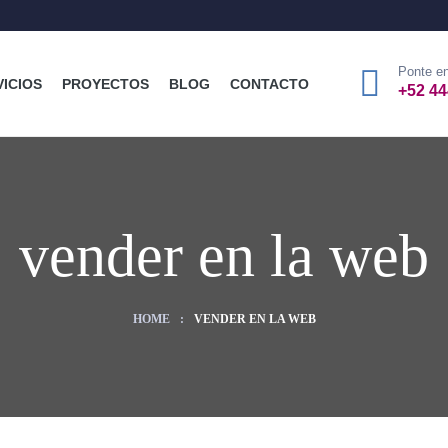
Ponte en
VICIOS
PROYECTOS
BLOG
CONTACTO
+52 44
vender en la web
HOME
:
VENDER EN LA WEB