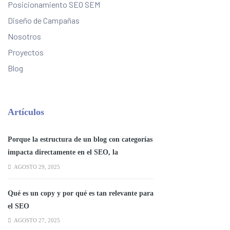
Posicionamiento SEO SEM
Diseño de Campañas
Nosotros
Proyectos
Blog
Artículos
Porque la estructura de un blog con categorías
impacta directamente en el SEO, la
experiencia del usuario y la autoridad
AGOSTO 29, 2025
temática del sitio.
Qué es un copy y por qué es tan relevante para
el SEO
AGOSTO 27, 2025