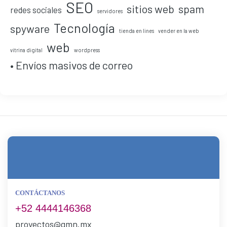
SEO
sitios web
spam
redes sociales
servidores
Tecnología
spyware
tienda en lines
vender en la web
web
vitrina digital
wordpress
• Envíos masivos de correo
CONTÁCTANOS
+52 4444146368
proyectos@gmn.mx